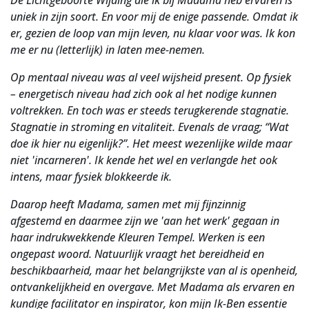
De Lichtgeboorte Wijding die ik bij Madama heb ervaren is
uniek in zijn soort. En voor mij de enige passende. Omdat ik
er, gezien de loop van mijn leven, nu klaar voor was. Ik kon
me er nu (letterlijk) in laten mee-nemen.
Op mentaal niveau was al veel wijsheid present. Op fysiek
– energetisch niveau had zich ook al het nodige kunnen
voltrekken. En toch was er steeds terugkerende stagnatie.
Stagnatie in stroming en vitaliteit. Evenals de vraag; “Wat
doe ik hier nu eigenlijk?”. Het meest wezenlijke wilde maar
niet 'incarneren'. Ik kende het wel en verlangde het ook
intens, maar fysiek blokkeerde ik.
Daarop heeft Madama, samen met mij fijnzinnig
afgestemd en daarmee zijn we 'aan het werk' gegaan in
haar indrukwekkende Kleuren Tempel. Werken is een
ongepast woord. Natuurlijk vraagt het bereidheid en
beschikbaarheid, maar het belangrijkste van al is openheid,
ontvankelijkheid en overgave. Met Madama als ervaren en
kundige facilitator en inspirator, kon mijn Ik-Ben essentie